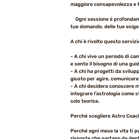
maggiore consapevolezza e f
Ogni sessione è profondamen
tue domande, delle tue esig
A chi è rivolto questo servizi
- A chi vive un periodo di c
e sente il bisogno di una gui
- A chi ha progetti da svilup
giusto per agire, comunicare,
- A chi desidera conoscere me
integrare l’astrologia come 
solo teorica.
Perché scegliere Astro Coac
Perché ogni mese la vita ti 
risposte che partano da dent