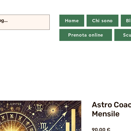
Home
Chi sono
B
Prenota online
Scu
Astro Coa
Mensile
Prezzo
90,00 €